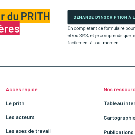
r du PRITH
DEMANDE D'INSCRIPTION À
ières
En complétant ce formulaire pour m
et/ou SMS, et je comprends que j
facilement à tout moment.
Accès rapide
Nos ressour
Le prith
Tableau inte
Les acteurs
Cartographie
Les axes de travail
Publications