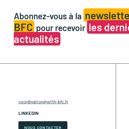
newslette
Abonnez-vous à la
BFC
les dern
pour recevoir
actualités
coordination@prith-bfc.fr
LINKEDIN
NOUS CONTACTER