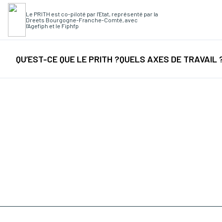
Le PRITH est co-piloté par l'Etat, représenté par la
Dreets Bourgogne-Franche-Comté, avec
Recherche rapide
l'Agefiph et le Fiphfp
Collectes
/
Fi
QU’EST-CE QUE LE PRITH ?
QUELS AXES DE TRAVAIL 