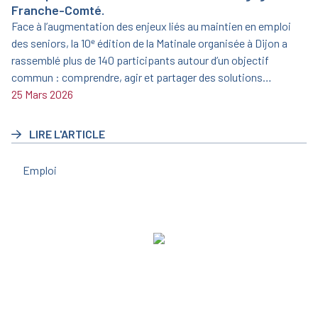
Franche-Comté.
Face à l’augmentation des enjeux liés au maintien en emploi
des seniors, la 10ᵉ édition de la Matinale organisée à Dijon a
rassemblé plus de 140 participants autour d’un objectif
commun : comprendre, agir et partager des solutions
concrètes. Entre éclairages d’experts, témoignages inspirants
25 Mars 2026
et mobilisation des acteurs du territoire, cette matinée
s’impose comme un temps fort pour accompagner
LIRE L'ARTICLE
durablement les parcours professionnels.
Emploi