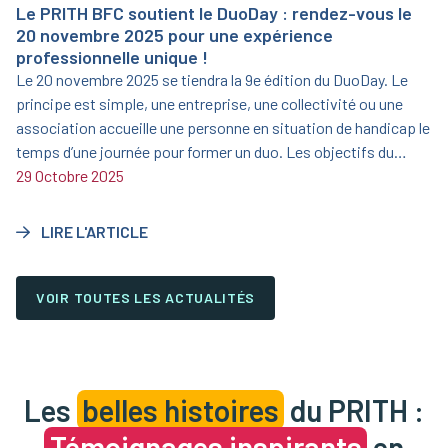
Le PRITH BFC soutient le DuoDay : rendez-vous le
20 novembre 2025 pour une expérience
professionnelle unique !
Le 20 novembre 2025 se tiendra la 9e édition du DuoDay. Le
principe est simple, une entreprise, une collectivité ou une
association accueille une personne en situation de handicap le
temps d’une journée pour former un duo. Les objectifs du
DuoDay sont clairs : faire découvrir un métier, favoriser
29 Octobre 2025
l’inclusion professionnelle, changer le regard sur le handicap,
créer des rencontres enrichissantes entre professionnels et
LIRE L'ARTICLE
personnes en situation de handicap et de favoriser davantage
de suites concrètes : contrats, stages, alternances ou
immersions. Personnes en situation de handicap, employeurs,
VOIR TOUTES LES ACTUALITÉS
structures accompagnantes : inscrivez-vous dès maintenant
pour vivre cette journée unique ! Plus d’informations :
https://urlr.me/3p2hRc
Les
belles histoires
du PRITH :
Témoignages inspirants
en