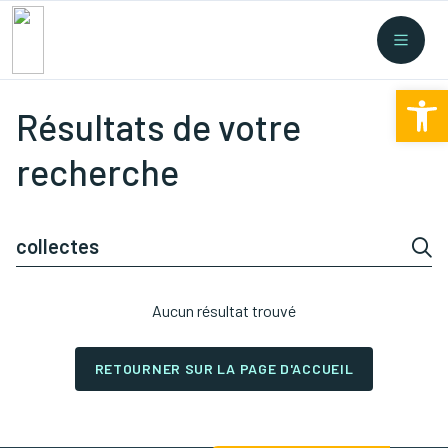
Recherche rapide
Collectes
/
Financement
/
Nouvelles législations
/
Ouv
Formations
/
...
Résultats de votre
recherche
Aucun résultat trouvé
RETOURNER SUR LA PAGE D'ACCUEIL