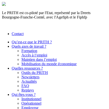
Le PRITH est co-piloté par l'Etat, représenté par la Dreets
Bourgogne-Franche-Comté, avec l'Agefiph et le Fiphfp
Contact
Qu’est-ce que le PRITH ?
Quels axes de travail ?
Formation
Accès à l’emploi
Maintien dans l’emploi
Mobilisation du monde économique
Quelles ressources ?
Outils du PRITH
Newsletters
Actualités
FAQ
Replays
Qui êtes-vous ?
Institutionnel
Opérationnel
Employeur