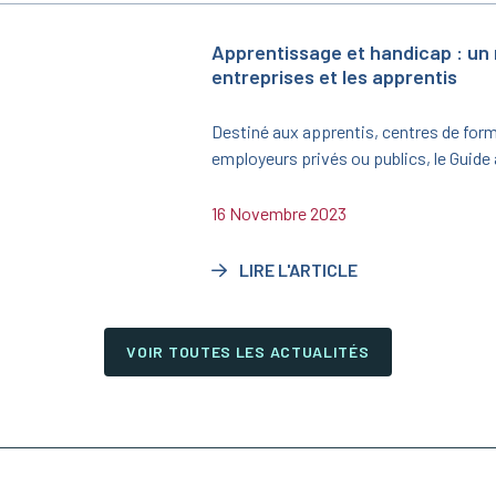
Apprentissage et handicap : un
entreprises et les apprentis
Destiné aux apprentis, centres de form
employeurs privés ou publics, le Guid
publié par le ministère du Travail, du Ple
avec l’appui de l’Agefiph et du FIPHFP, 
16 Novembre 2023
sensibiliser sur l’opportunité que repr
aménagé.
LIRE L'ARTICLE
VOIR TOUTES LES ACTUALITÉS