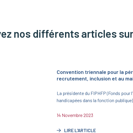
z nos différents articles sur
Convention triennale pour la pé
recrutement, inclusion et au mai
La présidente du FIPHFP (Fonds pour l
handicapées dans la fonction publiqu
Crosnier, et la secrétaire générale du mi
la Souveraineté alimentaire, Cécile Big
14 Novembre 2023
juin 2023 une nouvelle convention trien
2023/2025.
LIRE L'ARTICLE