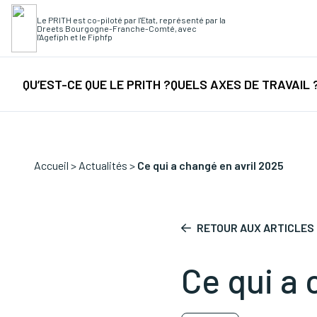
Le PRITH est co-piloté par l'Etat, représenté par la
Dreets Bourgogne-Franche-Comté, avec
Recherche rapide
l'Agefiph et le Fiphfp
Collectes
/
Fi
QU’EST-CE QUE LE PRITH ?
QUELS AXES DE TRAVAIL 
Accueil
>
Actualités
>
Ce qui a changé en avril 2025
RETOUR AUX ARTICLES
Ce qui a 