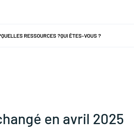
nancement
/
Nouvelles législations
/
Formations
/
...
?
QUELLES RESSOURCES ?
QUI ÊTES-VOUS ?
changé en avril 2025