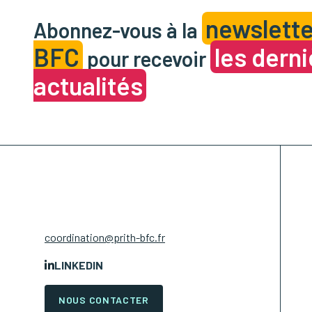
newslette
Abonnez-vous à la
BFC
les dern
pour recevoir
actualités
coordination@prith-bfc.fr
LINKEDIN
NOUS CONTACTER