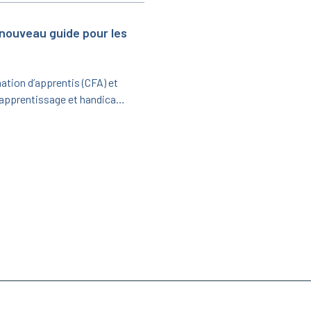
 nouveau guide pour les
ation d’apprentis (CFA) et
e apprentissage et handicap
in emploi et de l’Insertion,
vise à informer et
ésente l’apprentissage