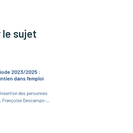
 le sujet
riode 2023/2025 :
ntien dans l’emploi
’insertion des personnes
e), Françoise Descamps-
nistère de l’Agriculture et de
ot-Dekeyzer, ont signé le 19
nale pour la période