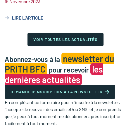
informer et sensibiliser sur l’opportunité que représente
16 Novembre 2023
l’apprentissage aménagé.
LIRE L'ARTICLE
VOIR TOUTES LES ACTUALITÉS
newsletter du
Abonnez-vous à la
PRITH BFC
les
pour recevoir
dernières actualités
DEMANDE D'INSCRIPTION À LA NEWSLETTER
En complétant ce formulaire pour m’inscrire à la newsletter,
j’accepte de recevoir des emails et/ou SMS, et je comprends
que je peux à tout moment me désabonner après inscription
facilement à tout moment.