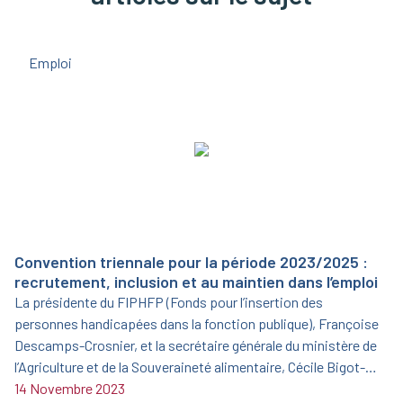
Emploi
Convention triennale pour la période 2023/2025 :
recrutement, inclusion et au maintien dans l’emploi
La présidente du FIPHFP (Fonds pour l’insertion des
personnes handicapées dans la fonction publique), Françoise
Descamps-Crosnier, et la secrétaire générale du ministère de
l’Agriculture et de la Souveraineté alimentaire, Cécile Bigot-
Dekeyzer, ont signé le 19 juin 2023 une nouvelle convention
14 Novembre 2023