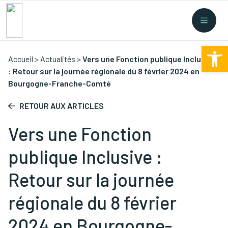
Recherche rapide
Collectes
/
Financement
/
Nouvelles législations
/
Ouv
Formations
/
...
Accueil
>
Actualités
>
Vers une Fonction publique Inclusive
: Retour sur la journée régionale du 8 février 2024 en
Bourgogne-Franche-Comté
RETOUR AUX ARTICLES
Vers une Fonction
publique Inclusive :
Retour sur la journée
régionale du 8 février
2024 en Bourgogne-