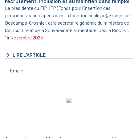
recrutement, inclusion et au maintien dans l’emploi
La présidente du FIPHFP (Fonds pour l’insertion des
personnes handicapées dans la fonction publique), Françoise
Descamps-Crosnier, et la secrétaire générale du ministère de
l’Agriculture et de la Souveraineté alimentaire, Cécile Bigot-
Dekeyzer, ont signé le 19 juin 2023 une nouvelle convention
14 Novembre 2023
triennale pour la période 2023/2025.
LIRE L'ARTICLE
Emploi