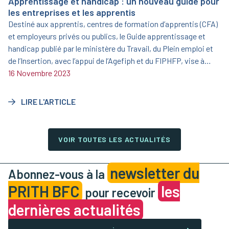
Apprentissage et handicap : un nouveau guide pour
les entreprises et les apprentis
Destiné aux apprentis, centres de formation d’apprentis (CFA)
et employeurs privés ou publics, le Guide apprentissage et
handicap publié par le ministère du Travail, du Plein emploi et
de l’Insertion, avec l’appui de l’Agefiph et du FIPHFP, vise à
informer et sensibiliser sur l’opportunité que représente
16 Novembre 2023
l’apprentissage aménagé.
LIRE L'ARTICLE
VOIR TOUTES LES ACTUALITÉS
newsletter du
Abonnez-vous à la
PRITH BFC
les
pour recevoir
dernières actualités