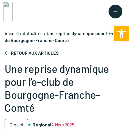
Recherche rapide
Collectes
/
Financement
/
Nouvelles législations
/
Ouv
Formations
/
...
Accueil
>
Actualités
>
Une reprise dynamique pour l’e-club
de Bourgogne-Franche-Comté
RETOUR AUX ARTICLES
Une reprise dynamique
pour l’e-club de
Bourgogne-Franche-
Comté
Emploi
Régional
4 Mars 2025