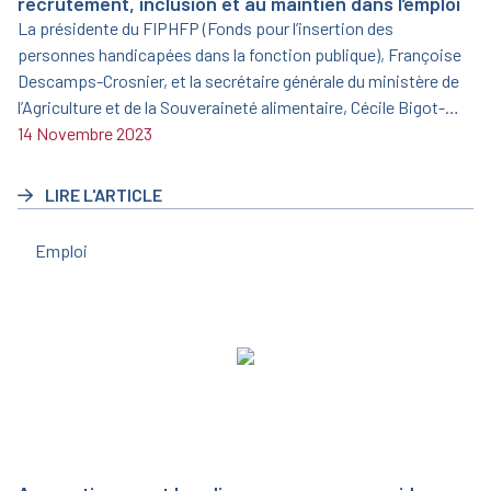
recrutement, inclusion et au maintien dans l’emploi
La présidente du FIPHFP (Fonds pour l’insertion des
personnes handicapées dans la fonction publique), Françoise
Descamps-Crosnier, et la secrétaire générale du ministère de
l’Agriculture et de la Souveraineté alimentaire, Cécile Bigot-
Dekeyzer, ont signé le 19 juin 2023 une nouvelle convention
14 Novembre 2023
triennale pour la période 2023/2025.
LIRE L'ARTICLE
Emploi