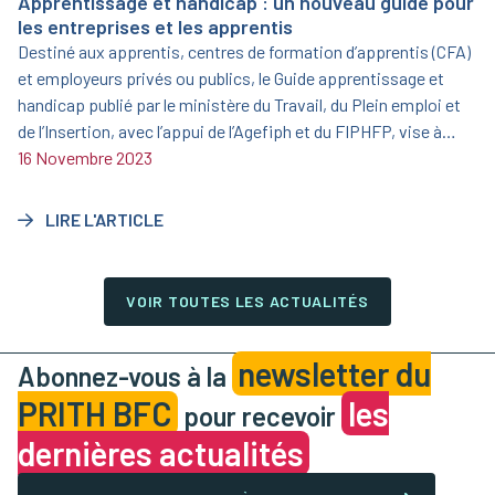
Apprentissage et handicap : un nouveau guide pour
les entreprises et les apprentis
Destiné aux apprentis, centres de formation d’apprentis (CFA)
et employeurs privés ou publics, le Guide apprentissage et
handicap publié par le ministère du Travail, du Plein emploi et
de l’Insertion, avec l’appui de l’Agefiph et du FIPHFP, vise à
informer et sensibiliser sur l’opportunité que représente
16 Novembre 2023
l’apprentissage aménagé.
LIRE L'ARTICLE
VOIR TOUTES LES ACTUALITÉS
newsletter du
Abonnez-vous à la
PRITH BFC
les
pour recevoir
dernières actualités