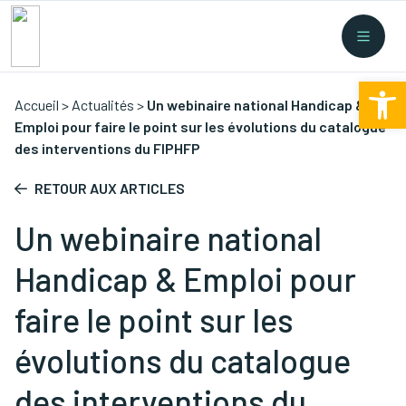
Recherche rapide
Collectes
/
Financement
/
Nouvelles législations
/
Ouv
Formations
/
...
Accueil
>
Actualités
>
Un webinaire national Handicap &
Emploi pour faire le point sur les évolutions du catalogue
des interventions du FIPHFP
RETOUR AUX ARTICLES
Un webinaire national
Handicap & Emploi pour
faire le point sur les
évolutions du catalogue
des interventions du