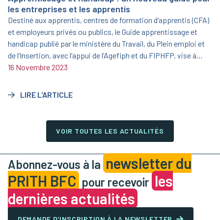
les entreprises et les apprentis
Destiné aux apprentis, centres de formation d’apprentis (CFA)
et employeurs privés ou publics, le Guide apprentissage et
handicap publié par le ministère du Travail, du Plein emploi et
de l’Insertion, avec l’appui de l’Agefiph et du FIPHFP, vise à
informer et sensibiliser sur l’opportunité que représente
16 Novembre 2023
l’apprentissage aménagé.
LIRE L'ARTICLE
VOIR TOUTES LES ACTUALITÉS
newsletter du
Abonnez-vous à la
PRITH BFC
les
pour recevoir
dernières actualités
DEMANDE D'INSCRIPTION À LA NEWSLETTER