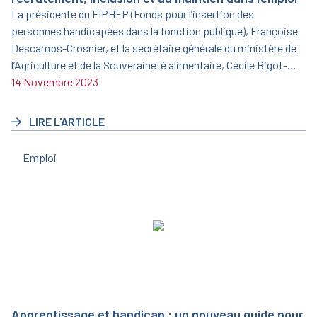
La présidente du FIPHFP (Fonds pour l’insertion des
personnes handicapées dans la fonction publique), Françoise
Descamps-Crosnier, et la secrétaire générale du ministère de
l’Agriculture et de la Souveraineté alimentaire, Cécile Bigot-
Dekeyzer, ont signé le 19 juin 2023 une nouvelle convention
14 Novembre 2023
triennale pour la période 2023/2025.
LIRE L'ARTICLE
Emploi
Apprentissage et handicap : un nouveau guide pour