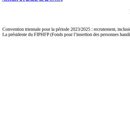
Convention triennale pour la période 2023/2025 : recrutement, inclusi
La présidente du FIPHFP (Fonds pour l’insertion des personnes handica
alimentaire, Cécile Bigot-Dekeyzer, ont signé le 19 juin 2023 une nou
14 novembre 2023
Lire l'article
Apprentissage et handicap : un nouveau guide pour les entreprises et l
Destiné aux apprentis, centres de formation d’apprentis (CFA) et emplo
de l’Agefiph et du FIPHFP, vise à informer et sensibiliser sur l’oppor
16 novembre 2023
Lire l'article
Voir toutes les actualités
Abonnez-vous à la
newsletter du PRITH BFC
pour re
Demande d'inscription à la newsletter