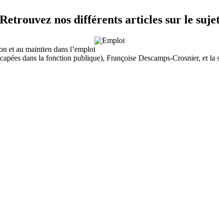
Retrouvez nos différents articles sur le suje
Emploi
on et au maintien dans l’emploi
pées dans la fonction publique), Françoise Descamps-Crosnier, et la se
velle convention triennale pour la période 2023/2025.
Emploi
es apprentis
yeurs privés ou publics, le Guide apprentissage et handicap publié par l
tunité que représente l’apprentissage aménagé.
cevoir
les dernières actualités