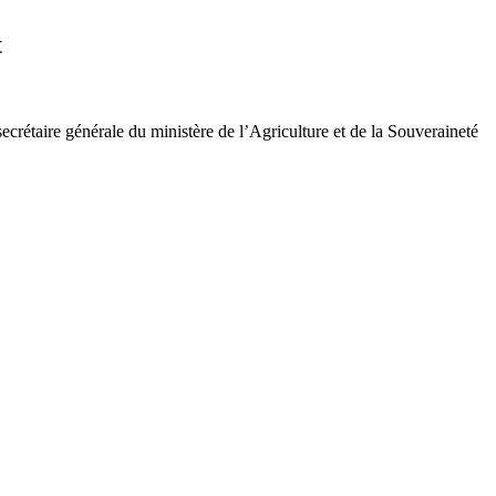
t
crétaire générale du ministère de l’Agriculture et de la Souveraineté
e ministère du Travail, du Plein emploi et de l’Insertion, avec l’appui