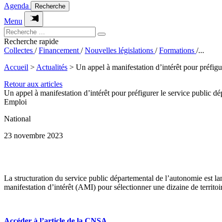
Agenda
Recherche
Menu
Recherche rapide
Collectes
/
Financement
/
Nouvelles législations
/
Formations
/
...
Accueil
>
Actualités
>
Un appel à manifestation d’intérêt pour préfigu
Retour aux articles
Un appel à manifestation d’intérêt pour préfigurer le service public d
Emploi
National
23 novembre 2023
La structuration du service public départemental de l’autonomie est l
manifestation d’intérêt (AMI) pour sélectionner une dizaine de territoir
Accéder à l’article de la CNSA