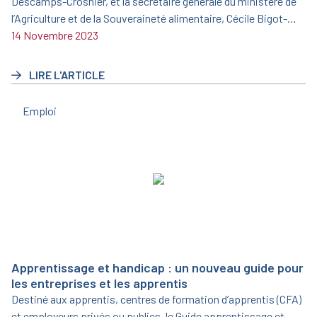
Descamps-Crosnier, et la secrétaire générale du ministère de
l’Agriculture et de la Souveraineté alimentaire, Cécile Bigot-
Dekeyzer, ont signé le 19 juin 2023 une nouvelle convention
14 Novembre 2023
triennale pour la période 2023/2025.
LIRE L'ARTICLE
Emploi
Apprentissage et handicap : un nouveau guide pour
les entreprises et les apprentis
Destiné aux apprentis, centres de formation d’apprentis (CFA)
et employeurs privés ou publics, le Guide apprentissage et