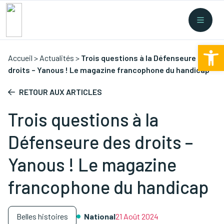
Recherche rapide
Collectes
/
Financement
/
Nouvelles législations
/
Ouv
Formations
/
...
Accueil
>
Actualités
>
Trois questions à la Défenseure des
droits – Yanous ! Le magazine francophone du handicap
RETOUR AUX ARTICLES
Trois questions à la
Défenseure des droits –
Yanous ! Le magazine
francophone du handicap
Belles histoires
National
21 Août 2024