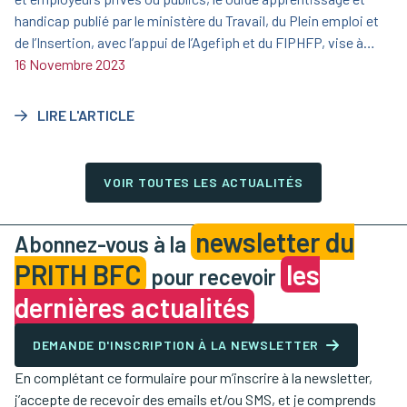
handicap publié par le ministère du Travail, du Plein emploi et
de l’Insertion, avec l’appui de l’Agefiph et du FIPHFP, vise à
informer et sensibiliser sur l’opportunité que représente
16 Novembre 2023
l’apprentissage aménagé.
LIRE L'ARTICLE
VOIR TOUTES LES ACTUALITÉS
newsletter du
Abonnez-vous à la
PRITH BFC
les
pour recevoir
dernières actualités
DEMANDE D'INSCRIPTION À LA NEWSLETTER
En complétant ce formulaire pour m’inscrire à la newsletter,
j’accepte de recevoir des emails et/ou SMS, et je comprends