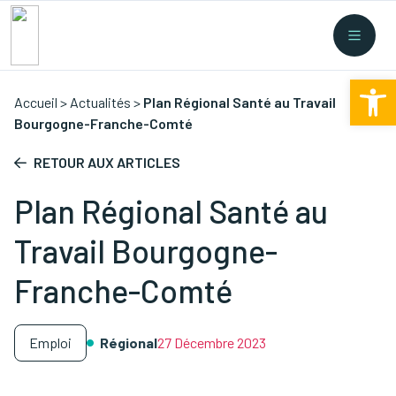
Recherche rapide
Collectes
/
Financement
/
Nouvelles législations
/
Ouv
Formations
/
...
Accueil
>
Actualités
>
Plan Régional Santé au Travail
Bourgogne-Franche-Comté
RETOUR AUX ARTICLES
Plan Régional Santé au
Travail Bourgogne-
Franche-Comté
Emploi
Régional
27 Décembre 2023