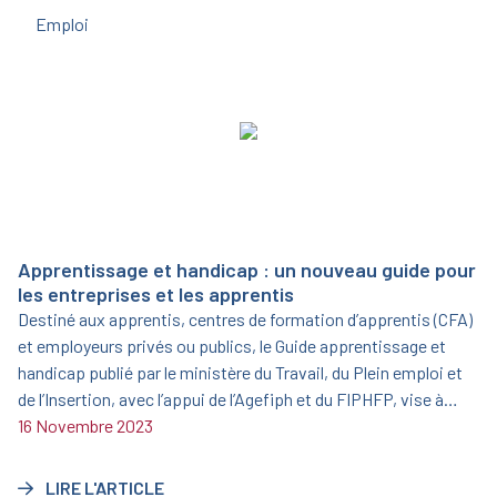
Emploi
Apprentissage et handicap : un nouveau guide pour
les entreprises et les apprentis
Destiné aux apprentis, centres de formation d’apprentis (CFA)
et employeurs privés ou publics, le Guide apprentissage et
handicap publié par le ministère du Travail, du Plein emploi et
de l’Insertion, avec l’appui de l’Agefiph et du FIPHFP, vise à
informer et sensibiliser sur l’opportunité que représente
16 Novembre 2023
l’apprentissage aménagé.
LIRE L'ARTICLE