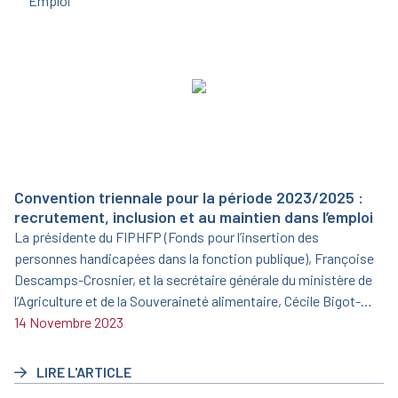
Emploi
Convention triennale pour la période 2023/2025 :
recrutement, inclusion et au maintien dans l’emploi
La présidente du FIPHFP (Fonds pour l’insertion des
personnes handicapées dans la fonction publique), Françoise
Descamps-Crosnier, et la secrétaire générale du ministère de
l’Agriculture et de la Souveraineté alimentaire, Cécile Bigot-
Dekeyzer, ont signé le 19 juin 2023 une nouvelle convention
14 Novembre 2023
triennale pour la période 2023/2025.
LIRE L'ARTICLE