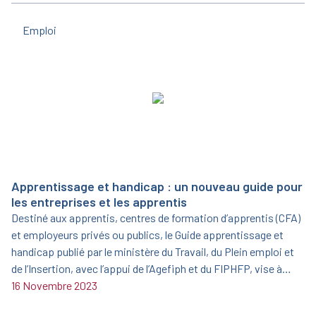
Emploi
Apprentissage et handicap : un nouveau guide pour
les entreprises et les apprentis
Destiné aux apprentis, centres de formation d’apprentis (CFA)
et employeurs privés ou publics, le Guide apprentissage et
handicap publié par le ministère du Travail, du Plein emploi et
de l’Insertion, avec l’appui de l’Agefiph et du FIPHFP, vise à
informer et sensibiliser sur l’opportunité que représente
16 Novembre 2023
l’apprentissage aménagé.