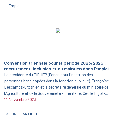
Emploi
Convention triennale pour la période 2023/2025 :
recrutement, inclusion et au maintien dans l’emploi
La présidente du FIPHFP (Fonds pour l’insertion des
personnes handicapées dans la fonction publique), Françoise
Descamps-Crosnier, et la secrétaire générale du ministère de
l’Agriculture et de la Souveraineté alimentaire, Cécile Bigot-
Dekeyzer, ont signé le 19 juin 2023 une nouvelle convention
14 Novembre 2023
triennale pour la période 2023/2025.
LIRE L'ARTICLE