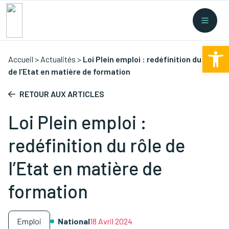
Recherche rapide
Collectes
/
Financement
/
Nouvelles législations
/
Ouv
Formations
/
...
Accueil
>
Actualités
>
Loi Plein emploi : redéfinition du rôle
de l’Etat en matière de formation
RETOUR AUX ARTICLES
Loi Plein emploi :
redéfinition du rôle de
l’Etat en matière de
formation
Emploi
National
18 Avril 2024