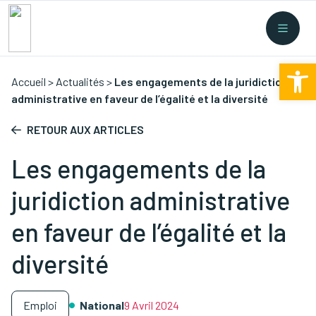
Recherche rapide
Collectes
/
Financement
/
Nouvelles législations
/
Ouv
Formations
/
...
Accueil
>
Actualités
>
Les engagements de la juridiction
administrative en faveur de l’égalité et la diversité
RETOUR AUX ARTICLES
Les engagements de la
juridiction administrative
en faveur de l’égalité et la
diversité
Emploi
National
9 Avril 2024