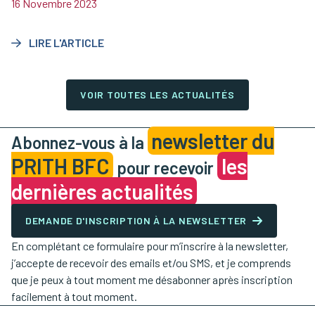
informer et sensibiliser sur l’opportunité que représente
16 Novembre 2023
l’apprentissage aménagé.
LIRE L'ARTICLE
VOIR TOUTES LES ACTUALITÉS
newsletter du
Abonnez-vous à la
PRITH BFC
les
pour recevoir
dernières actualités
DEMANDE D'INSCRIPTION À LA NEWSLETTER
En complétant ce formulaire pour m’inscrire à la newsletter,
j’accepte de recevoir des emails et/ou SMS, et je comprends
que je peux à tout moment me désabonner après inscription
facilement à tout moment.