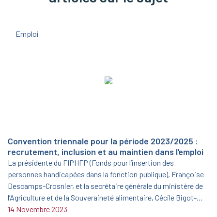
Emploi
Convention triennale pour la période 2023/2025 :
recrutement, inclusion et au maintien dans l’emploi
La présidente du FIPHFP (Fonds pour l’insertion des
personnes handicapées dans la fonction publique), Françoise
Descamps-Crosnier, et la secrétaire générale du ministère de
l’Agriculture et de la Souveraineté alimentaire, Cécile Bigot-
Dekeyzer, ont signé le 19 juin 2023 une nouvelle convention
14 Novembre 2023