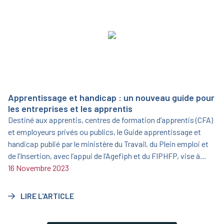
Apprentissage et handicap : un nouveau guide pour
les entreprises et les apprentis
Destiné aux apprentis, centres de formation d’apprentis (CFA)
et employeurs privés ou publics, le Guide apprentissage et
handicap publié par le ministère du Travail, du Plein emploi et
de l’Insertion, avec l’appui de l’Agefiph et du FIPHFP, vise à
informer et sensibiliser sur l’opportunité que représente
16 Novembre 2023
l’apprentissage aménagé.
LIRE L'ARTICLE