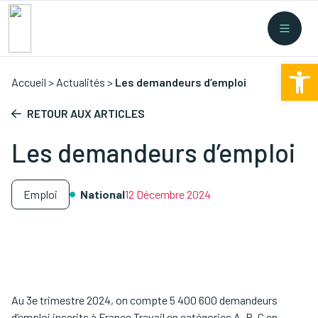
Recherche rapide
Collectes
/
Financement
/
Nouvelles législations
/
Ouv
Formations
/
...
Accueil
>
Actualités
>
Les demandeurs d’emploi
RETOUR AUX ARTICLES
Les demandeurs d’emploi
Emploi
National
12 Décembre 2024
Au 3e trimestre 2024, on compte 5 400 600 demandeurs
d’emploi inscrits à France Travail en catégories A, B, C en