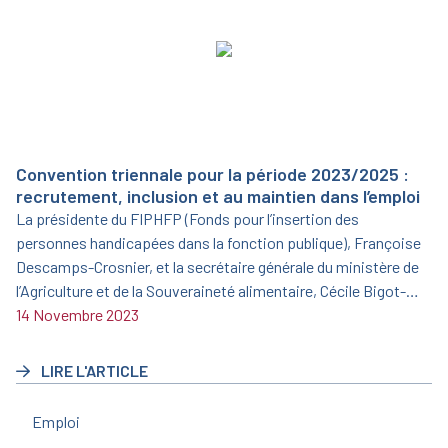
Convention triennale pour la période 2023/2025 :
recrutement, inclusion et au maintien dans l’emploi
La présidente du FIPHFP (Fonds pour l’insertion des
personnes handicapées dans la fonction publique), Françoise
Descamps-Crosnier, et la secrétaire générale du ministère de
l’Agriculture et de la Souveraineté alimentaire, Cécile Bigot-
Dekeyzer, ont signé le 19 juin 2023 une nouvelle convention
14 Novembre 2023
triennale pour la période 2023/2025.
LIRE L'ARTICLE
Emploi