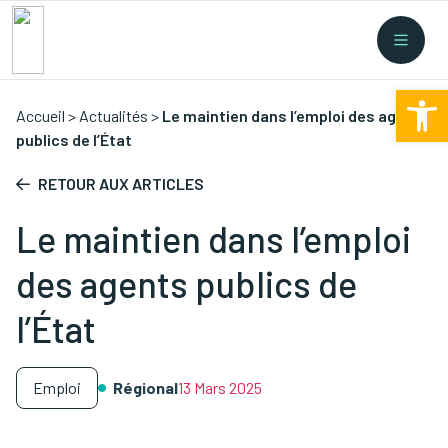
Recherche rapide
Collectes
/
Financement
/
Nouvelles législations
/
Ouv
Formations
/
...
Accueil
>
Actualités
>
Le maintien dans l’emploi des agents
publics de l’État
RETOUR AUX ARTICLES
Le maintien dans l’emploi
des agents publics de
l’État
Emploi
Régional
13 Mars 2025