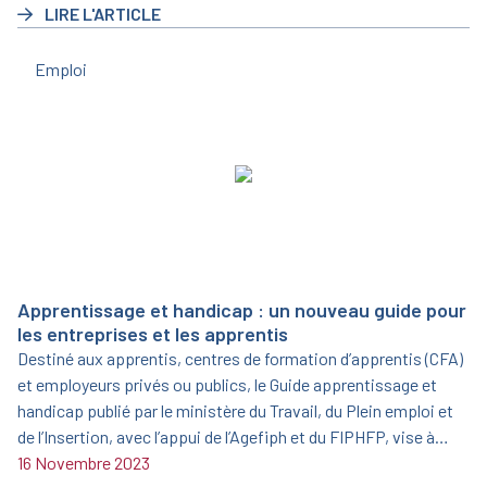
LIRE L'ARTICLE
Emploi
Apprentissage et handicap : un nouveau guide pour
les entreprises et les apprentis
Destiné aux apprentis, centres de formation d’apprentis (CFA)
et employeurs privés ou publics, le Guide apprentissage et
handicap publié par le ministère du Travail, du Plein emploi et
de l’Insertion, avec l’appui de l’Agefiph et du FIPHFP, vise à
informer et sensibiliser sur l’opportunité que représente
16 Novembre 2023