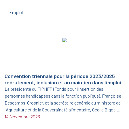
Emploi
Convention triennale pour la période 2023/2025 :
recrutement, inclusion et au maintien dans l’emploi
La présidente du FIPHFP (Fonds pour l’insertion des
personnes handicapées dans la fonction publique), Françoise
Descamps-Crosnier, et la secrétaire générale du ministère de
l’Agriculture et de la Souveraineté alimentaire, Cécile Bigot-
Dekeyzer, ont signé le 19 juin 2023 une nouvelle convention
14 Novembre 2023
triennale pour la période 2023/2025.