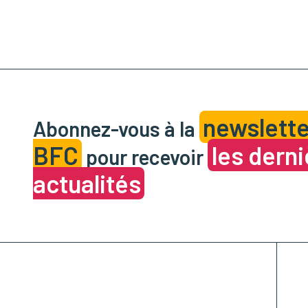
newslette
Abonnez-vous à la
BFC
les dern
pour recevoir
actualités