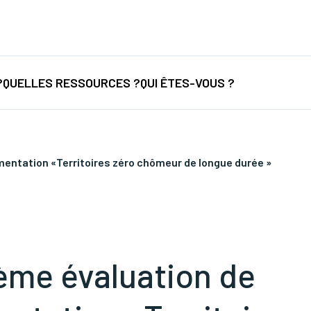
nancement
/
Nouvelles législations
/
Formations
/
...
?
QUELLES RESSOURCES ?
QUI ÊTES-VOUS ?
mentation «Territoires zéro chômeur de longue durée »
ème évaluation de