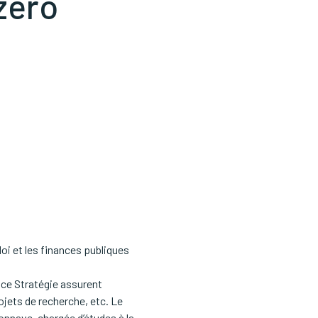
zéro
oi et les finances publiques
ance Stratégie assurent
jets de recherche, etc. Le
sonnave, chargée d’études à la