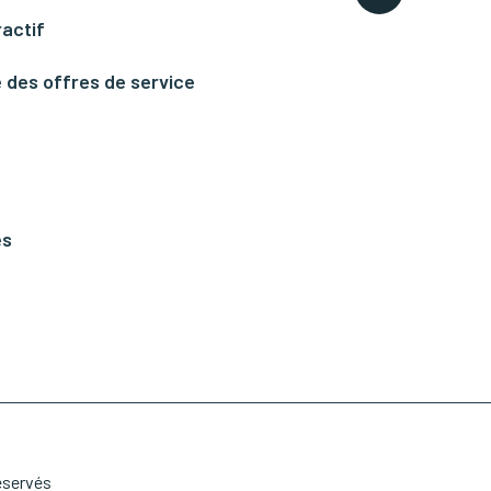
ractif
 des offres de service
és
éservés