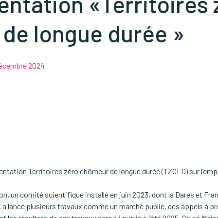
entation «Territoires 
de longue durée »
écembre 2024
mentation Territoires zéro chômeur de longue durée (TZCLD) sur l’empl
n, un comité scientifique installé en juin 2023, dont la Dares et Fr
, a lancé plusieurs travaux comme un marché public, des appels à pro
t les résultats de ces travaux sera lui publié à l’été 2025. Chloé Mai