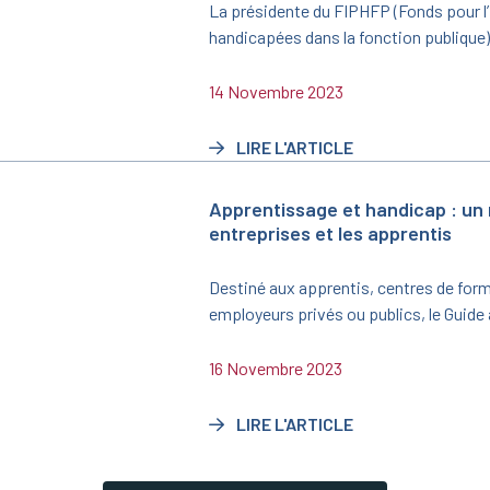
La présidente du FIPHFP (Fonds pour l
handicapées dans la fonction publiqu
Crosnier, et la secrétaire générale du mi
la Souveraineté alimentaire, Cécile Big
14 Novembre 2023
juin 2023 une nouvelle convention trien
2023/2025.
LIRE L'ARTICLE
Apprentissage et handicap : un
entreprises et les apprentis
Destiné aux apprentis, centres de form
employeurs privés ou publics, le Guid
publié par le ministère du Travail, du Ple
avec l’appui de l’Agefiph et du FIPHFP, 
16 Novembre 2023
sensibiliser sur l’opportunité que repr
aménagé.
LIRE L'ARTICLE