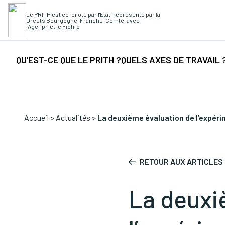
Le PRITH est co-piloté par l'Etat, représenté par la
Dreets Bourgogne-Franche-Comté, avec
Recherche rapide
l'Agefiph et le Fiphfp
Collectes
/
Fi
QU’EST-CE QUE LE PRITH ?
QUELS AXES DE TRAVAIL 
Accueil
>
Actualités
>
La deuxième évaluation de l’expéri
RETOUR AUX ARTICLES
La deuxi