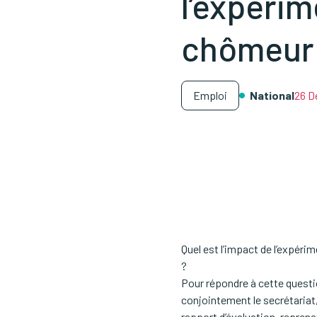
l’expérim
chômeur 
Emploi
National
26 D
Quel est l’impact de l’expéri
?
Pour répondre à cette questio
conjointement le secrétariat
rapport d’évaluation, reprenan