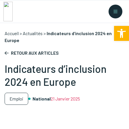
Recherche rapide
Collectes
/
Financement
/
Nouvelles législations
/
Ouv
Formations
/
...
Accueil
>
Actualités
>
Indicateurs d’inclusion 2024 en
Europe
RETOUR AUX ARTICLES
Indicateurs d’inclusion
2024 en Europe
Emploi
National
21 Janvier 2025