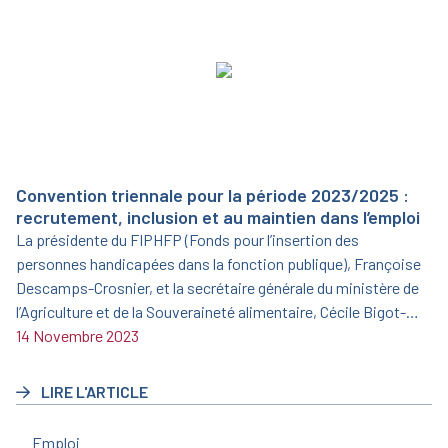
Convention triennale pour la période 2023/2025 :
recrutement, inclusion et au maintien dans l’emploi
La présidente du FIPHFP (Fonds pour l’insertion des
personnes handicapées dans la fonction publique), Françoise
Descamps-Crosnier, et la secrétaire générale du ministère de
l’Agriculture et de la Souveraineté alimentaire, Cécile Bigot-
Dekeyzer, ont signé le 19 juin 2023 une nouvelle convention
14 Novembre 2023
triennale pour la période 2023/2025.
LIRE L'ARTICLE
Emploi