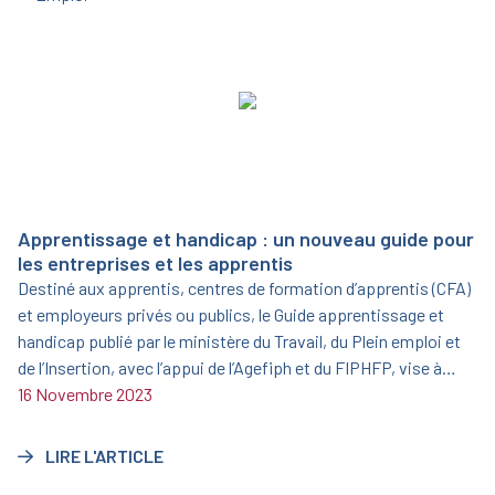
Apprentissage et handicap : un nouveau guide pour
les entreprises et les apprentis
Destiné aux apprentis, centres de formation d’apprentis (CFA)
et employeurs privés ou publics, le Guide apprentissage et
handicap publié par le ministère du Travail, du Plein emploi et
de l’Insertion, avec l’appui de l’Agefiph et du FIPHFP, vise à
informer et sensibiliser sur l’opportunité que représente
16 Novembre 2023
l’apprentissage aménagé.
LIRE L'ARTICLE