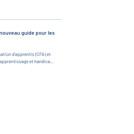
nale pour la période
 nouveau guide pour les
ation d’apprentis (CFA) et
e apprentissage et handicap
in emploi et de l’Insertion,
vise à informer et
ésente l’apprentissage