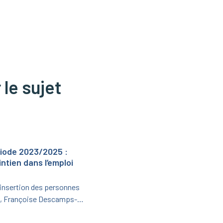
 le sujet
riode 2023/2025 :
ntien dans l’emploi
’insertion des personnes
e), Françoise Descamps-
nistère de l’Agriculture et de
ot-Dekeyzer, ont signé le 19