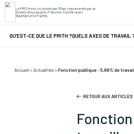
Le PRITH est co-piloté par l'Etat, représenté par la
Dreets Bourgogne-Franche-Comté, avec
Recherche rapide
l'Agefiph et le Fiphfp
Collectes
/
Fi
QU’EST-CE QUE LE PRITH ?
QUELS AXES DE TRAVAIL 
Accueil
>
Actualités
>
Fonction publique : 5,66% de trava
RETOUR AUX ARTICLES
Fonction