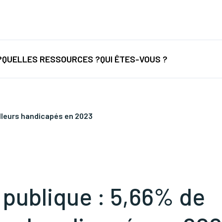
nancement
/
Nouvelles législations
/
Formations
/
...
?
QUELLES RESSOURCES ?
QUI ÊTES-VOUS ?
illeurs handicapés en 2023
 publique : 5,66% de