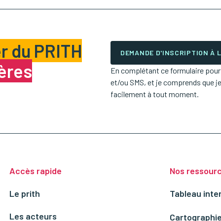
r du PRITH
DEMANDE D'INSCRIPTION À
ières
En complétant ce formulaire pour m
et/ou SMS, et je comprends que j
facilement à tout moment.
Accès rapide
Nos ressour
Le prith
Tableau inte
Les acteurs
Cartographie