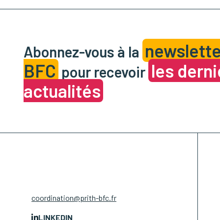
newslette
Abonnez-vous à la
BFC
les dern
pour recevoir
actualités
coordination@prith-bfc.fr
LINKEDIN