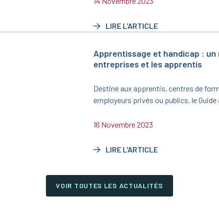
14 Novembre 2023
juin 2023 une nouvelle convention trien
2023/2025.
LIRE L'ARTICLE
Apprentissage et handicap : un
entreprises et les apprentis
Destiné aux apprentis, centres de form
employeurs privés ou publics, le Guid
publié par le ministère du Travail, du Ple
avec l’appui de l’Agefiph et du FIPHFP, 
16 Novembre 2023
sensibiliser sur l’opportunité que repr
aménagé.
LIRE L'ARTICLE
VOIR TOUTES LES ACTUALITÉS