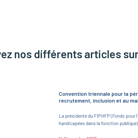
z nos différents articles sur
Convention triennale pour la pé
recrutement, inclusion et au mai
La présidente du FIPHFP (Fonds pour l
handicapées dans la fonction publiqu
Crosnier, et la secrétaire générale du mi
la Souveraineté alimentaire, Cécile Big