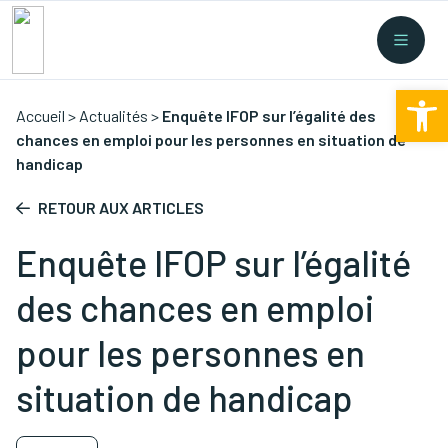
Recherche rapide
Collectes
/
Financement
/
Nouvelles législations
/
Ouv
Formations
/
...
Accueil
>
Actualités
>
Enquête IFOP sur l’égalité des
chances en emploi pour les personnes en situation de
handicap
RETOUR AUX ARTICLES
Enquête IFOP sur l’égalité
des chances en emploi
pour les personnes en
situation de handicap