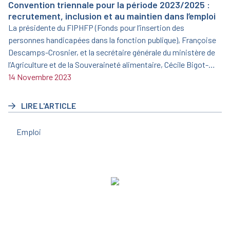
Convention triennale pour la période 2023/2025 :
recrutement, inclusion et au maintien dans l’emploi
La présidente du FIPHFP (Fonds pour l’insertion des
personnes handicapées dans la fonction publique), Françoise
Descamps-Crosnier, et la secrétaire générale du ministère de
l’Agriculture et de la Souveraineté alimentaire, Cécile Bigot-
Dekeyzer, ont signé le 19 juin 2023 une nouvelle convention
14 Novembre 2023
triennale pour la période 2023/2025.
LIRE L'ARTICLE
Emploi