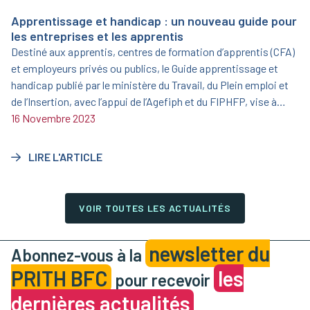
Apprentissage et handicap : un nouveau guide pour
les entreprises et les apprentis
Destiné aux apprentis, centres de formation d’apprentis (CFA)
et employeurs privés ou publics, le Guide apprentissage et
handicap publié par le ministère du Travail, du Plein emploi et
de l’Insertion, avec l’appui de l’Agefiph et du FIPHFP, vise à
informer et sensibiliser sur l’opportunité que représente
16 Novembre 2023
l’apprentissage aménagé.
LIRE L'ARTICLE
VOIR TOUTES LES ACTUALITÉS
newsletter du
Abonnez-vous à la
PRITH BFC
les
pour recevoir
dernières actualités