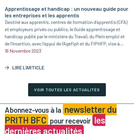
Apprentissage et handicap : un nouveau guide pour
les entreprises et les apprentis
Destiné aux apprentis, centres de formation d’apprentis (CFA)
et employeurs privés ou publics, le Guide apprentissage et
handicap publié par le ministère du Travail, du Plein emploi et
de l’Insertion, avec l’appui de l’Agefiph et du FIPHFP, vise à
informer et sensibiliser sur l’opportunité que représente
16 Novembre 2023
l’apprentissage aménagé.
LIRE L'ARTICLE
VOIR TOUTES LES ACTUALITÉS
newsletter du
Abonnez-vous à la
PRITH BFC
les
pour recevoir
dernières actualités