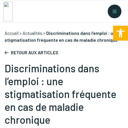
Recherche rapide
Collectes
/
Financement
/
Nouvelles législations
/
Ouv
Formations
/
...
Accueil
>
Actualités
>
Discriminations dans l’emploi : une
stigmatisation fréquente en cas de maladie chronique
RETOUR AUX ARTICLES
Discriminations dans
l’emploi : une
stigmatisation fréquente
en cas de maladie
chronique