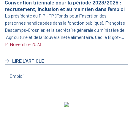
Convention triennale pour la période 2023/2025 :
recrutement, inclusion et au maintien dans l’emploi
La présidente du FIPHFP (Fonds pour l’insertion des
personnes handicapées dans la fonction publique), Françoise
Descamps-Crosnier, et la secrétaire générale du ministère de
l’Agriculture et de la Souveraineté alimentaire, Cécile Bigot-
Dekeyzer, ont signé le 19 juin 2023 une nouvelle convention
14 Novembre 2023
triennale pour la période 2023/2025.
LIRE L'ARTICLE
Emploi