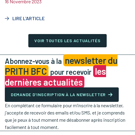
informer et sensibiliser sur l’opportunité que représente
16 Novembre 2023
l’apprentissage aménagé.
LIRE L'ARTICLE
VOIR TOUTES LES ACTUALITÉS
newsletter du
Abonnez-vous à la
PRITH BFC
les
pour recevoir
dernières actualités
DEMANDE D'INSCRIPTION À LA NEWSLETTER
En complétant ce formulaire pour m’inscrire à la newsletter,
j’accepte de recevoir des emails et/ou SMS, et je comprends
que je peux à tout moment me désabonner après inscription
facilement à tout moment.