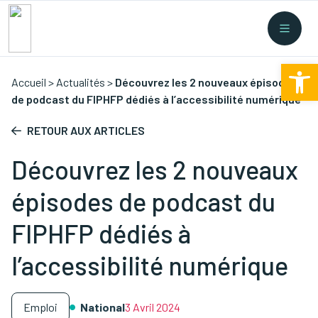
Recherche rapide
Collectes
/
Financement
/
Nouvelles législations
/
Ouv
Formations
/
...
Accueil
>
Actualités
>
Découvrez les 2 nouveaux épisodes
de podcast du FIPHFP dédiés à l’accessibilité numérique
RETOUR AUX ARTICLES
Découvrez les 2 nouveaux
épisodes de podcast du
FIPHFP dédiés à
l’accessibilité numérique
Emploi
National
3 Avril 2024