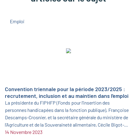
Emploi
Convention triennale pour la période 2023/2025 :
recrutement, inclusion et au maintien dans l’emploi
La présidente du FIPHFP (Fonds pour l’insertion des
personnes handicapées dans la fonction publique), Françoise
Descamps-Crosnier, et la secrétaire générale du ministère de
l’Agriculture et de la Souveraineté alimentaire, Cécile Bigot-
Dekeyzer, ont signé le 19 juin 2023 une nouvelle convention
14 Novembre 2023