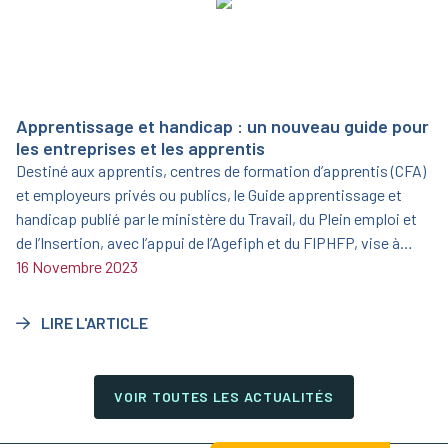
Apprentissage et handicap : un nouveau guide pour
les entreprises et les apprentis
Destiné aux apprentis, centres de formation d’apprentis (CFA)
et employeurs privés ou publics, le Guide apprentissage et
handicap publié par le ministère du Travail, du Plein emploi et
de l’Insertion, avec l’appui de l’Agefiph et du FIPHFP, vise à
informer et sensibiliser sur l’opportunité que représente
16 Novembre 2023
l’apprentissage aménagé.
LIRE L'ARTICLE
VOIR TOUTES LES ACTUALITÉS