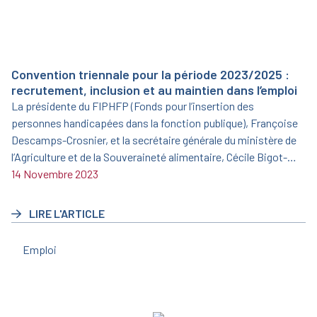
Convention triennale pour la période 2023/2025 :
recrutement, inclusion et au maintien dans l’emploi
La présidente du FIPHFP (Fonds pour l’insertion des
personnes handicapées dans la fonction publique), Françoise
Descamps-Crosnier, et la secrétaire générale du ministère de
l’Agriculture et de la Souveraineté alimentaire, Cécile Bigot-
Dekeyzer, ont signé le 19 juin 2023 une nouvelle convention
14 Novembre 2023
triennale pour la période 2023/2025.
LIRE L'ARTICLE
Emploi