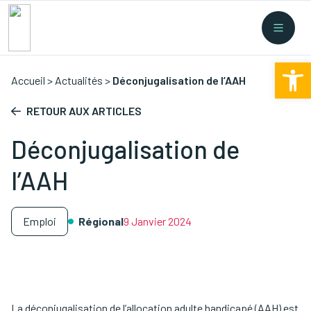
Recherche rapide
Collectes
/
Financement
/
Nouvelles législations
/
Ouv
Formations
/
...
Accueil
>
Actualités
>
Déconjugalisation de l’AAH
RETOUR AUX ARTICLES
Déconjugalisation de
l’AAH
Emploi
Régional
9 Janvier 2024
La déconjugalisation de l’allocation adulte handicapé (AAH) est