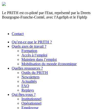
Le PRITH est co-piloté par l'Etat, représenté par la Dreets
Bourgogne-Franche-Comté, avec l'Agefiph et le Fiphfp
Contact
Qu’est-ce que le PRITH ?
Quels axes de travail ?
Formation
Accès à l’emploi
Maintien dans l’emploi
Mobilisation du monde économique
Quelles ressources ?
Outils du PRITH
Newsletters
Actualités
FAQ
Replays
Qui êtes-vous ?
Institutionnel
Opérationnel
Employeur