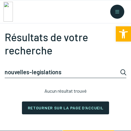
Recherche rapide
Collectes
/
Financement
/
Nouvelles législations
/
Ouv
Formations
/
...
Résultats de votre
recherche
Aucun résultat trouvé
RETOURNER SUR LA PAGE D'ACCUEIL