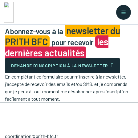
Recherche rapide
Collectes
/
Financement
/
Nouvelles législations
/
newsletter du
Formations
/
...
Abonnez-vous à la
PRITH BFC
les
pour recevoir
dernières actualités
DEMANDE D'INSCRIPTION À LA NEWSLETTER
En complétant ce formulaire pour m’inscrire à la newsletter,
j’accepte de recevoir des emails et/ou SMS, et je comprends
que je peux à tout moment me désabonner après inscription
facilement à tout moment.
coordination@prith-bfc.fr