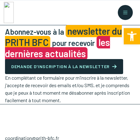
Recherche rapide
Collectes
/
Financement
/
Nouvelles législations
/
Ouv
newsletter du
Formations
/
...
Abonnez-vous à la
PRITH BFC
les
pour recevoir
dernières actualités
DEMANDE D'INSCRIPTION À LA NEWSLETTER
En complétant ce formulaire pour m’inscrire à la newsletter,
j’accepte de recevoir des emails et/ou SMS, et je comprends
que je peux à tout moment me désabonner après inscription
facilement à tout moment.
coordination@prith-bfc.fr