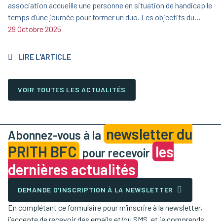
association accueille une personne en situation de handicap le
temps d’une journée pour former un duo. Les objectifs du
DuoDay sont clairs : faire découvrir un métier, favoriser
29 Octobre 2025
l’inclusion professionnelle, changer le regard sur le handicap,
créer des rencontres enrichissantes entre professionnels et
LIRE L'ARTICLE
personnes en situation de handicap et de favoriser davantage
de suites concrètes : contrats, stages, alternances ou
immersions. Personnes en situation de handicap, employeurs,
VOIR TOUTES LES ACTUALITÉS
structures accompagnantes : inscrivez-vous dès maintenant
pour vivre cette journée unique ! Plus d’informations :
https://urlr.me/3p2hRc
newsletter du
Abonnez-vous à la
PRITH BFC
les
pour recevoir
dernières actualités
DEMANDE D'INSCRIPTION À LA NEWSLETTER
En complétant ce formulaire pour m’inscrire à la newsletter,
j’accepte de recevoir des emails et/ou SMS, et je comprends